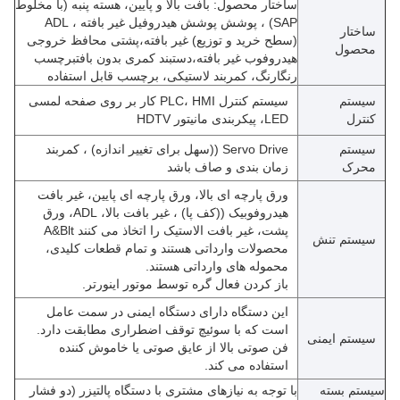
ساختار محصول: بافت بالا و پایین، هسته پنبه (با مخلوط
SAP) ، پوشش پوشش هیدروفیل غیر بافته ، ADL
ساختار
(سطح خرید و توزیع) غیر بافته،پشتی محافظ خروجی
محصول
هیدروفوب غیر بافته،دستبند کمری بدون بافتبرچسب
رنگارنگ، کمربند لاستیکی، برچسب قابل استفاده
سیستم
سیستم کنترل PLC، HMI کار بر روی صفحه لمسی
کنترل
LED، پیکربندی مانیتور HDTV
سیستم
Servo Drive ((سهل برای تغییر اندازه) ، کمربند
محرک
زمان بندی و صاف باشد
ورق پارچه ای بالا، ورق پارچه ای پایین، غیر بافت
هیدروفوبیک ((کف پا) ، غیر بافت بالا، ADL، ورق
پشت، غیر بافت الاستیک را اتخاذ می کنند A&Blt
سیستم تنش
محصولات وارداتی هستند و تمام قطعات کلیدی،
محموله های وارداتی هستند.
باز کردن فعال گره توسط موتور اینورتر.
این دستگاه دارای دستگاه ایمنی در سمت عامل
است که با سوئیچ توقف اضطراری مطابقت دارد.
سیستم ایمنی
فن صوتی بالا از عایق صوتی یا خاموش کننده
استفاده می کند.
سیستم بسته
با توجه به نیازهای مشتری با دستگاه پالتیزر (دو فشار