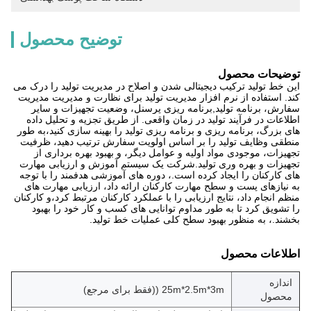
توضیح محصول
توضیحات محصول
این خط تولید ترکیب دیجیتالی شدن و اصلاح در مدیریت تولید را درک می
کند. استفاده از نرم افزار مدیریت تولید برای نظارت و مدیریت مدیریت
سفارش، برنامه تولید,برنامه ریزی پرسنل، وضعیت تجهیزات و سایر
اطلاعات در فرآیند تولید در زمان واقعی. از طریق تجزیه و تحلیل داده
های بزرگ، برنامه ریزی و برنامه ریزی تولید را بهینه سازی کنید،به طور
منطقی وظایف تولید را بر اساس اولویت سفارش ترتیب دهید، ظرفیت
تجهیزات، موجودی مواد اولیه و عوامل دیگر، و بهبود بهره برداری از
تجهیزات و بهره وری تولید.شرکت یک سیستم آموزش و ارزیابی مهارت
های کارکنان را ایجاد کرده است.، دوره های آموزشی هدفمند را با توجه
به نیازهای پست و سطح مهارت کارکنان ارائه داد، ارزیابی مهارت های
منظم انجام داد، نتایج ارزیابی را با عملکرد کارکنان مرتبط کرد،و کارکنان
را تشویق کرد تا به طور مداوم توانایی های کسب و کار خود را بهبود
بخشند.، به منظور بهبود سطح کلی عملیات خط تولید.
اطلاعات محصول
اندازه
25m*2.5m*3m ((فقط برای مرجع)
محصول