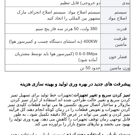
بندی
دو خروجی) قابل تنظیم
سیستم
سیستم اصلاح مواد: سیستم اصلاح انحراف مارک
اصلاح مواد
مشهور بین المللی را اتخاذ کنید
قدرت
380 ولت، 50 هرتز سه فاز پنج سیم
ظرفیت
400KW (به استثنای دستگاه چسب و کمپرسور هوا)
ماشین
0.6-0.8Mpa (کمپرسور هوا باید توسط مشتریان
فشار خون
آماده شود)
وزن ماشین
حدود 50 تن
پیشرفت های جدید در بهره وری تولید و بهینه سازی هزینه
تمیز کردن سریع و تغییر تجهیزات:
تجهیزات خط تولید برای تسهیل تمیز
کردن سریع و تغییر حالت طراحی شده اند.استفاده از ابزار تمیز کردن
ماژولار و ساختار اتصال سریع، تکنسین ها می توانند قطعات کلیدی تمیز
کردن تجهیزات و تعویض قطعات را در زمان کوتاه انجام دهند.کل فرآیند
تمیز کردن و تغییر می تواند در عرض 30 دقیقه تکمیل شود.، به طور
قابل توجهی زمان توقف تجهیزات را کاهش می دهد، بهره وری تولید را
بهبود می بخشد و نیازهای متنوع بازار را برآورده می کند.
سیستم بازیابی و استفاده مجدد انرژی:
سیستم بازیابی و استفاده مجدد