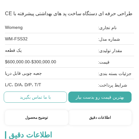
طراحی حرفه ای دستگاه ساخت پد های بهداشتی پیشرفته با CE
Womeng
نام تجاری:
WM-FSS32
شماره مدل:
یک قطعه
مقدار تولیدی:
$300,000.00-$600,000.00
قیمت:
جعبه چوبی قابل دریا
جزئیات بسته بندی:
L/C، D/A، D/P، T/T
شرایط پرداخت:
بهترین قیمت رو بدست بیار
با ما تماس بگیرید
اطلاعات دقیق
توضیح محصول
اطلاعات دقیق