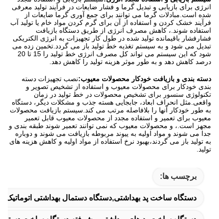
انرژی برای بازیابی و تبدیل گرما و فشار ضایعات در فرآیند تولید معرفی
شده است.مبادلات گرما می توانند برای جمع آوری گرما ضایعات از
فرآیند خشک کردن و استفاده از آن برای گرم کردن مواد خام یا تولید آب
استفاده شوند.، کاهش مصرف انرژی از طریق دستگاه بازیافت
فشارفشار باقیمانده تولید شده در طول کار تجهیزات به انرژی الکتریکی
تبدیل می شود و به سیستم تغذیه خط تولید باز می گردد.تخمین زده می
شود که این سیستم می تواند کل مصرف انرژی خط تولید را 15 تا 20
درصد کاهش دهد و به طور موثر هزینه تولید را کاهش دهد.
دسته بندی و بازیافت خودکار محصولات معیوب:
نصب تجهیزات دسته
بندی خودکار برای محصولات معیوب و استفاده از تشخیص تصویر و
تکنولوژی سنسور برای تشخیص محصولات در خط تولید در زمان
واقعی.مثل انحراف ابعاد، جابجایی هسته جذب و مشکلات دیگر، دستگاه
به طور خودکار آنها را بلافاصله مرتب می کند.سیستم بازیافت محصولات
معیوب برای تعمیر و استفاده مجدد از محصولات معیوب قابل تعمیر
مجهز است.، و محصولات معیوب که نمی توانند تعمیر شوند طبقه بندی و
جدا می شوند و مواد اولیه به پیوند مربوطه بازیافت می شوند و دوباره
به تولید باز می گردند،بهبود نرخ استفاده از مواد اولیه و کاهش هزینه های
تولید.
برچسب ها:
دستگاه ساخت پد بهداشتی,دستگاه دستمال بهداشتی اتوماتیک,