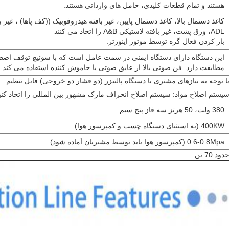
هستند و تمام قطعات کلیدی، حامل های وارداتی هستند.
کاغذ دستمال بالا، کاغذ دستمال پایین، غیر بافته هیدروفوبیک ((کف پاها) ، غیر باف
ADL، ورق پشت، غیر بافته لاستیکی A&B را اتخاذ می کنند
باز کردن فعال گره توسط موتور اینورتر.
این دستگاه دارای دستگاه ایمنی در سمت عامل است که با سوئیچ توقف اض
مطابقت دارد. فن صوتی بالا از عایق صوتی یا خاموش کننده استفاده می کند.
ا توجه به نیازهای مشتری با دستگاه پالتیزر (دو فشار دو خروجی) قابل تنظیم
یستم اصلاح مواد: سیستم اصلاح انحراف مارک مشهور بین المللی را اتخاذ کنی
380 ولت، 50 هرتز سه فاز پنج سیم
400KW (به استثنای دستگاه چسب و کمپرسور هوا)
0.6-0.8Mpa (کمپرسور هوا باید توسط مشتریان آماده شود)
دود 70 تن