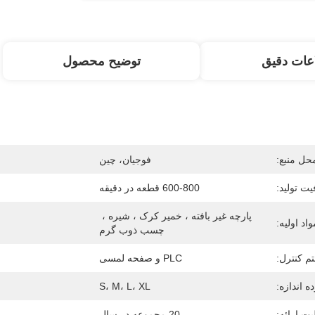
عات دقیق
توضیح محصول
حل منبع:
فوجیان، چین
ت تولید:
600-800 قطعه در دقیقه
پارچه غیر بافته ، خمیر کرک ، شیره ، 
واد اولیه:
چسب ذوب گرم
م کنترل:
PLC و صفحه لمسی
ه اندازه:
S، M، L، XL
یت ارائه:
20 مجموعه در سال