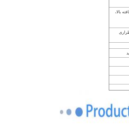
ته بالا،
طراری
د