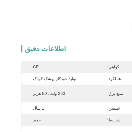
اطلاعات دقیق
گواهی:
CE
عملکرد:
تولید خودکار پوشک کودک
منبع برق:
380 ولت، 50 هرتز
تضمین:
1 سال
شرایط:
جدید