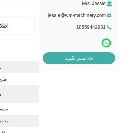
Mrs. Jessie
jessie@wm-machinery.com
اطلا
18859442931
حالا تماس بگیرید
م
ظرفی
م
سیست
محدود
قابل