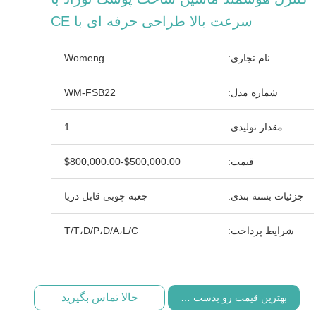
سرعت بالا طراحی حرفه ای با CE
نام تجاری:
Womeng
شماره مدل:
WM-FSB22
مقدار تولیدی:
1
قیمت:
$500,000.00-$800,000.00
جزئیات بسته بندی:
جعبه چوبی قابل دریا
شرایط پرداخت:
T/T،D/P،D/A،L/C
حالا تماس بگیرید
بهترین قیمت رو بدست بیار