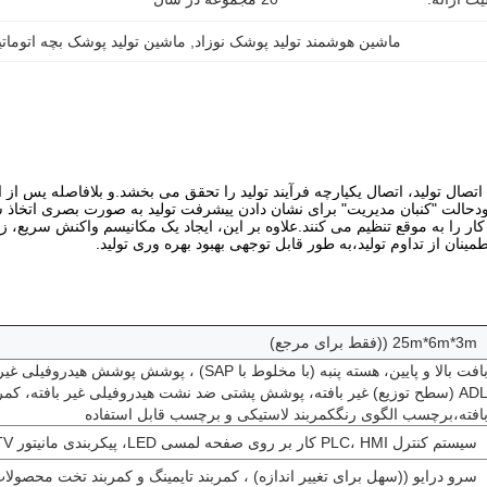
ماشين هوشمند توليد پوشک نوزاد
, 
ماشين توليد پوشک بچه اتومات
اتصال تولید، اتصال یکپارچه فرآیند تولید را تحقق می بخشد.و بلافاصله پس از ات
حالت "کنبان مدیریت" برای نشان دادن پیشرفت تولید به صورت بصری اتخاذ ش
کار را به موقع تنظیم می کنند.علاوه بر اين، ایجاد یک مکانیسم واکنش سریع، 
ان از تداوم تولید،به طور قابل توجهی بهبود بهره وری تولید.
25m*6m*3m ((فقط برای مرجع)
بافت بالا و پایین، هسته پنبه (با مخلوط با SAP) ، پوشش پوشش هیدروفی
ADL (سطح توزیع) غیر بافته، پوشش پشتی ضد نشت هیدروفیلی غیر بافته، کمر 
افته،برچسب الگوی رنگکمربند لاستیکی و برچسب قابل استفاده
سیستم کنترل PLC، HMI کار بر روی صفحه لمسی LED، پیکربندی مانیتور HDTV
سرو درایو ((سهل برای تغییر اندازه) ، کمربند تایمینگ و کمربند تخت محصولا